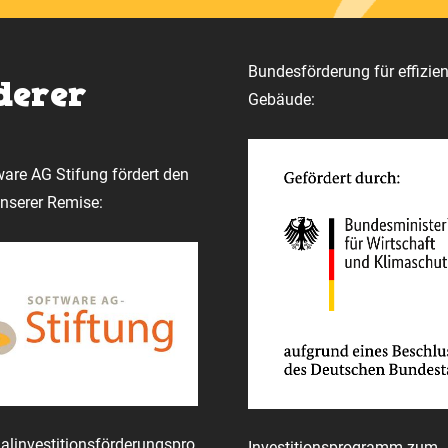
Bundesförderung für effizien
derer
Gebäude:
ware AG Stifung fördert den
serer Remise:
investitionsförderungspro
Investitionsprogramm zum