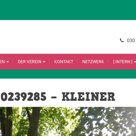
030
LEN
DER VEREIN
KONTAKT
NETZWERK
[ INTERN ]
0239285 – KLEINER